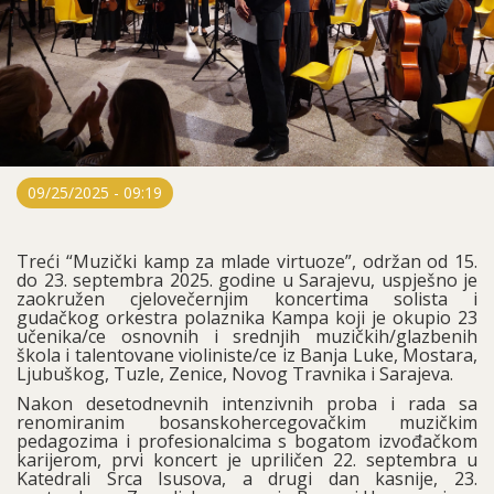
09/25/2025 - 09:19
Treći “Muzički kamp za mlade virtuoze”, održan od 15.
do 23. septembra 2025. godine u Sarajevu, uspješno je
zaokružen cjelovečernjim koncertima solista i
gudačkog orkestra polaznika Kampa koji je okupio 23
učenika/ce osnovnih i srednjih muzičkih/glazbenih
škola i talentovane violiniste/ce iz Banja Luke, Mostara,
Ljubuškog, Tuzle, Zenice, Novog Travnika i Sarajeva.
Nakon desetodnevnih intenzivnih proba i rada sa
renomiranim bosanskohercegovačkim muzičkim
pedagozima i profesionalcima s bogatom izvođačkom
karijerom, prvi koncert je upriličen 22. septembra u
Katedrali Srca Isusova, a drugi dan kasnije, 23.