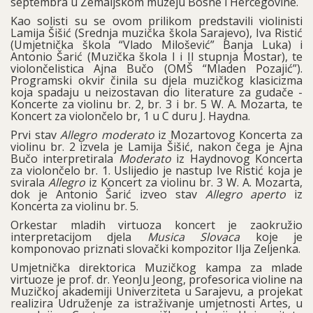
septembra u Zemaljskom muzeju Bosne i Hercegovine.
Kao solisti su se ovom prilikom predstavili violinisti
Lamija Šišić (Srednja muzička škola Sarajevo), Iva Ristić
(Umjetnička škola “Vlado Milošević” Banja Luka) i
Antonio Šarić (Muzička škola I i II stupnja Mostar), te
violončelistica Ajna Bučo (OMŠ “Mladen Pozajić”).
Programski okvir činila su djela muzičkog klasicizma
koja spadaju u neizostavan dio literature za gudače -
Koncerte za violinu br. 2, br. 3 i br. 5 W. A. Mozarta, te
Koncert za violončelo br, 1 u C duru J. Haydna.
Prvi stav
Allegro moderato
iz Mozartovog Koncerta za
violinu br. 2 izvela je Lamija Šišić, nakon čega je Ajna
Bučo interpretirala
Moderato
iz Haydnovog Koncerta
za violončelo br. 1. Uslijedio je nastup Ive Ristić koja je
svirala
Allegro
iz Koncert za violinu br. 3 W. A. Mozarta,
dok je Antonio Šarić izveo stav
Allegro aperto
iz
Koncerta za violinu br. 5.
Orkestar mladih virtuoza koncert je zaokružio
interpretacijom djela
Musica Slovaca
koje je
komponovao priznati slovački kompozitor Ilja Zeljenka.
Umjetnička direktorica Muzičkog kampa za mlade
virtuoze je prof. dr. YeonJu Jeong, profesorica violine na
Muzičkoj akademiji Univerziteta u Sarajevu, a projekat
realizira Udruženje za istraživanje umjetnosti Artes, u