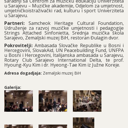
saradnji sa Centrom za muzičku edukaciju Univerziteta
u Sarajevu – Muzičke akademije, Odjelom za umjetnost,
umjetničkoistraživački rad, kulturu i sport Univerziteta
u Sarajevu.
Partneri:
Samcheok Heritage Cultural Foundation,
Udruženje za razvoj muzičke umjetnosti i pedagogije
Strings Attached Sinfonietta, Srednja muzička škola
Sarajevo, Zemaljski muzej BiH, restoran Đulagin dvor.
Pokrovitelji:
Ambasada Slovačke Republike u Bosni i
Hercegovini, SlovakAid, UN Peacebuilding Fund, UNFPA
u Bosni i Hercegovini, Italijanska ambasada u Sarajevu,
Rotary Club Sarajevo International Delta, te prof.
Hyoung-Kyu Kim i dr. Hyeong-Tae Kim iz Južne Koreje.
Adresa dogadjaja:
Zemaljski muzej BiH
Galerija: