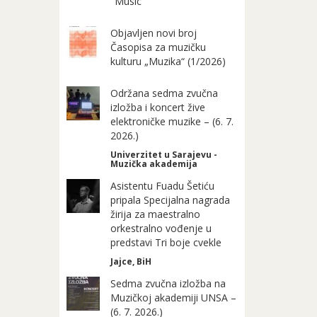
"Music"
Objavljen novi broj
Časopisa za muzičku
kulturu „Muzika“ (1/2026)
Održana sedma zvučna
izložba i koncert žive
elektroničke muzike – (6. 7.
2026.)
Univerzitet u Sarajevu -
Muzička akademija
Asistentu Fuadu Šetiću
pripala Specijalna nagrada
žirija za maestralno
orkestralno vođenje u
predstavi Tri boje cvekle
Jajce, BiH
Sedma zvučna izložba na
Muzičkoj akademiji UNSA –
(6. 7. 2026.)