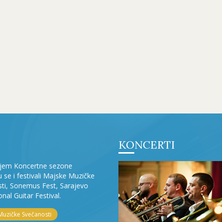
KONCERTI
ljem Koncertne sezone
ju se i festivali Majske Muzičke
ti, Sonemus Fest, Sarajevo
onal Guitar Festival.
Muzičke Svečanosti