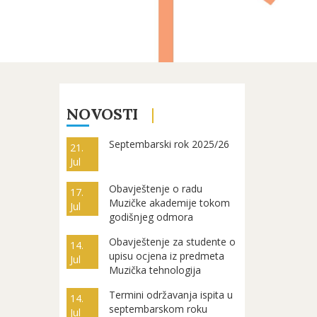
NOVOSTI
Septembarski rok 2025/26
21.
Jul
Obavještenje o radu
17.
Muzičke akademije tokom
Jul
godišnjeg odmora
Obavještenje za studente o
14.
upisu ocjena iz predmeta
Jul
Muzička tehnologija
Termini održavanja ispita u
14.
septembarskom roku
Jul