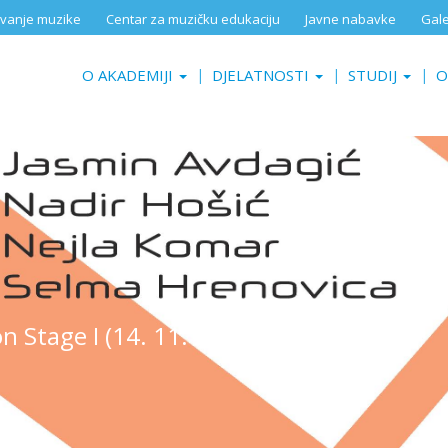
aživanje muzike
Centar za muzičku edukaciju
Javne nabavke
Gale
O AKADEMIJI
DJELATNOSTI
STUDIJ
O
 Stage I (14. 11. 2018.)