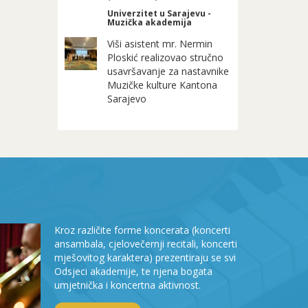
Univerzitet u Sarajevu -
Muzička akademija
Viši asistent mr. Nermin
Ploskić realizovao stručno
usavršavanje za nastavnike
Muzičke kulture Kantona
Sarajevo
Kroz različite forme koncerata (koncerti
ansambala, cjelovečernji recitali, koncerti
mješovitog karaktera) prezentiraju se svi
Odsjeci akademije, te njena bogata
umjetnička i koncertna aktivnost.