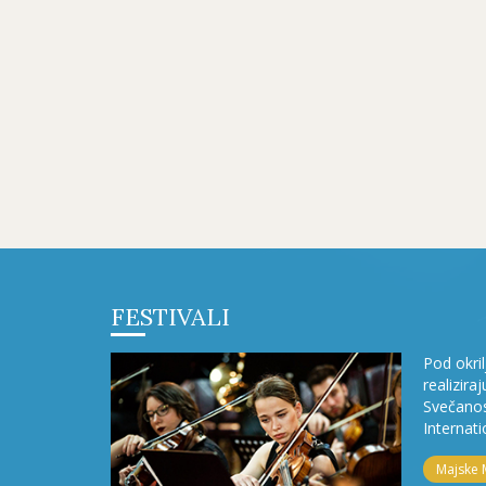
FESTIVALI
Pod okri
realizira
Svečanos
Internati
Majske 