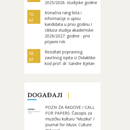
2025/2026. studijske godine
Konačna rang lista i
10.
informacije o upisu
Jul
kandidata u prvu godinu I
ciklusa studija akademske
2026/2027. godine - prvi
prijavni rok
Rezultati popravnog
08.
završnog ispita iz Didaktike
Jul
kod prof. dr. Sandre Bjelan
DOGAĐAJI
POZIV ZA RADOVE / CALL
FOR PAPERS: Časopis za
muzičku kulturu “Muzika” /
Journal for Music Culture