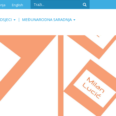
Search
rija
English
form
Search
DSJECI
MEĐUNARODNA SARADNJA