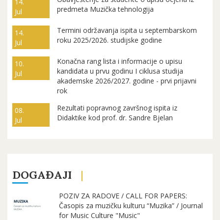
14.
predmeta Muzička tehnologija
Jul
Termini održavanja ispita u septembarskom
14.
roku 2025/2026. studijske godine
Jul
Konačna rang lista i informacije o upisu
10.
kandidata u prvu godinu I ciklusa studija
Jul
akademske 2026/2027. godine - prvi prijavni
rok
Rezultati popravnog završnog ispita iz
08.
Didaktike kod prof. dr. Sandre Bjelan
Jul
DOGAĐAJI
POZIV ZA RADOVE / CALL FOR PAPERS:
Časopis za muzičku kulturu “Muzika” / Journal
for Music Culture "Music"