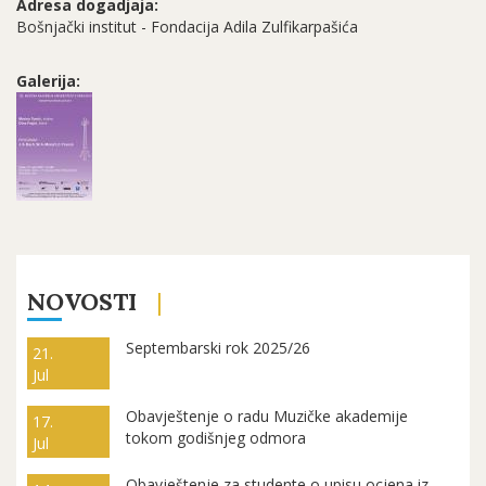
Adresa dogadjaja:
Bošnjački institut - Fondacija Adila Zulfikarpašića
Galerija:
NOVOSTI
Septembarski rok 2025/26
21.
Jul
Obavještenje o radu Muzičke akademije
17.
tokom godišnjeg odmora
Jul
Obavještenje za studente o upisu ocjena iz