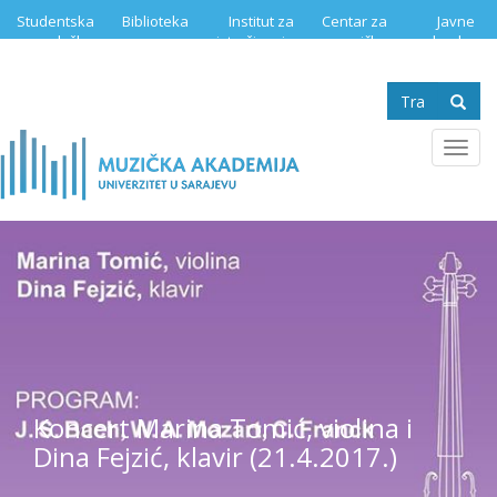
Skip
Studentska
Biblioteka
Institut za
Centar za
Javne
to
služba
istraživanje
muzičku
nabavke
main
muzike
edukaciju
content
Search
form
Se
Toggl
navig
Koncert Marina Tomić, violina i
Dina Fejzić, klavir (21.4.2017.)