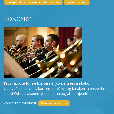
Sarajevo International Guitar Festival
Sonemus Fest
KONCERTI
Kroz različite forme koncerata (koncerti ansambala,
cjelovečernji recitali, koncerti mješovitog karaktera) prezentiraju
se svi Odsjeci akademije, te njena bogata umjetnička i
koncertna aktivnost.
Koncertna sezona