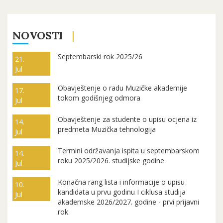
NOVOSTI
Septembarski rok 2025/26
21.
Jul
Obavještenje o radu Muzičke akademije
17.
tokom godišnjeg odmora
Jul
Obavještenje za studente o upisu ocjena iz
14.
predmeta Muzička tehnologija
Jul
Termini održavanja ispita u septembarskom
14.
roku 2025/2026. studijske godine
Jul
Konačna rang lista i informacije o upisu
10.
kandidata u prvu godinu I ciklusa studija
Jul
akademske 2026/2027. godine - prvi prijavni
rok