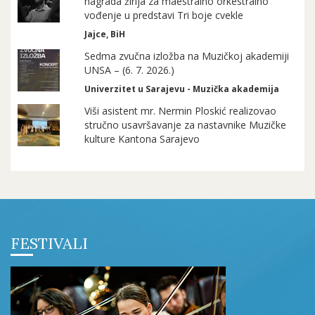
nagrada žirija za maestralno orkestralno
vođenje u predstavi Tri boje cvekle
Jajce, BiH
Sedma zvučna izložba na Muzičkoj akademiji
UNSA – (6. 7. 2026.)
Univerzitet u Sarajevu - Muzička akademija
Viši asistent mr. Nermin Ploskić realizovao
stručno usavršavanje za nastavnike Muzičke
kulture Kantona Sarajevo
FESTIVALI