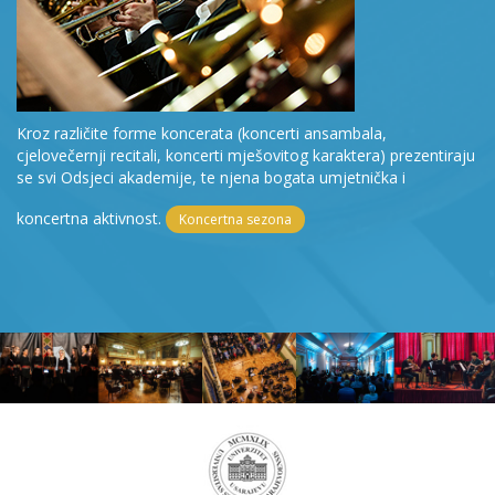
Kroz različite forme koncerata (koncerti ansambala,
cjelovečernji recitali, koncerti mješovitog karaktera) prezentiraju
se svi Odsjeci akademije, te njena bogata umjetnička i
koncertna aktivnost.
Koncertna sezona