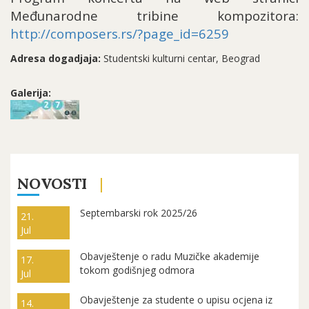
Me
đunarodne tribine kompozitora:
http://composers.rs/?page_id=6259
Adresa dogadjaja:
Studentski kulturni centar, Beograd
Galerija:
NOVOSTI
Septembarski rok 2025/26
21.
Jul
Obavještenje o radu Muzičke akademije
17.
tokom godišnjeg odmora
Jul
Obavještenje za studente o upisu ocjena iz
14.