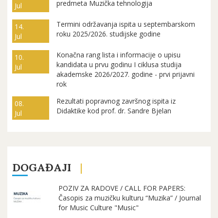
predmeta Muzička tehnologija
Jul
Termini održavanja ispita u septembarskom
14.
roku 2025/2026. studijske godine
Jul
Konačna rang lista i informacije o upisu
10.
kandidata u prvu godinu I ciklusa studija
Jul
akademske 2026/2027. godine - prvi prijavni
rok
Rezultati popravnog završnog ispita iz
08.
Didaktike kod prof. dr. Sandre Bjelan
Jul
DOGAĐAJI
POZIV ZA RADOVE / CALL FOR PAPERS:
Časopis za muzičku kulturu “Muzika” / Journal
for Music Culture "Music"