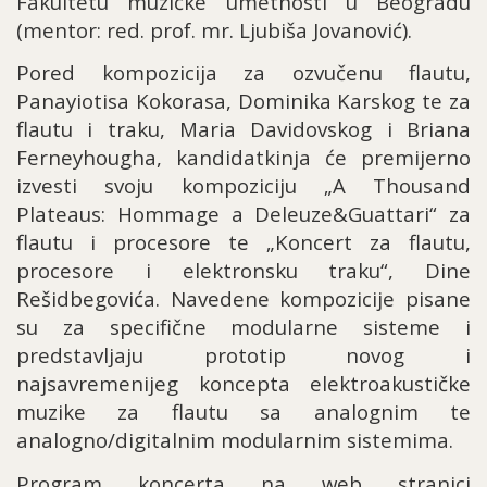
Fakultetu muzičke umetnosti u Beogradu
(mentor: red. prof. mr. Ljubiša Jovanović).
Pored kompozicija za ozvu
čenu flautu,
Panayiotisa Kokorasa, Dominika Karskog te za
flautu i traku, Maria Davidovskog i Briana
Ferneyhougha, kandidatkinja će premijerno
izvesti svoju kompoziciju „A Thousand
Plateaus: Hommage a Deleuze&Guattari“ za
flautu i procesore te „Koncert za flautu,
procesore i elektronsku traku“, Dine
Rešidbegovića. Navedene kompozicije pisane
su za specifične modularne sisteme i
predstavljaju prototip novog i
najsavremenijeg koncepta elektroakustičke
muzike za flautu sa analognim te
analogno/digitalnim modularnim sistemima.
Program koncerta na web stranici