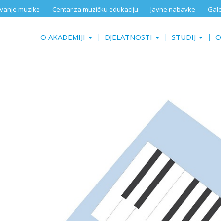
aživanje muzike
Centar za muzičku edukaciju
Javne nabavke
Gale
O AKADEMIJI
DJELATNOSTI
STUDIJ
O
lavir (6.11.2018.)