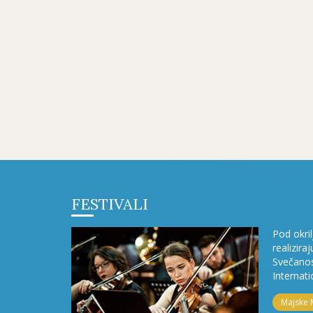
FESTIVALI
Pod okri
realizira
Svečanos
Internati
Majske 