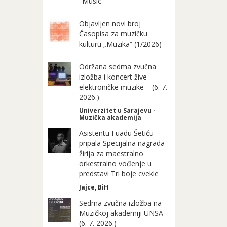
"Music"
Objavljen novi broj
Časopisa za muzičku
kulturu „Muzika“ (1/2026)
Održana sedma zvučna
izložba i koncert žive
elektroničke muzike – (6. 7.
2026.)
Univerzitet u Sarajevu -
Muzička akademija
Asistentu Fuadu Šetiću
pripala Specijalna nagrada
žirija za maestralno
orkestralno vođenje u
predstavi Tri boje cvekle
Jajce, BiH
Sedma zvučna izložba na
Muzičkoj akademiji UNSA –
(6. 7. 2026.)