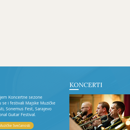
KONCERTI
ljem Koncertne sezone
ju se i festivali Majske Muzičke
ti, Sonemus Fest, Sarajevo
onal Guitar Festival.
Muzičke Svečanosti