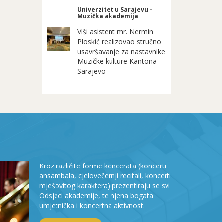
Univerzitet u Sarajevu -
Muzička akademija
Viši asistent mr. Nermin
Ploskić realizovao stručno
usavršavanje za nastavnike
Muzičke kulture Kantona
Sarajevo
Kroz različite forme koncerata (koncerti
ansambala, cjelovečernji recitali, koncerti
mješovitog karaktera) prezentiraju se svi
Odsjeci akademije, te njena bogata
umjetnička i koncertna aktivnost.