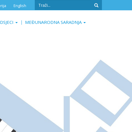
Search
rija
English
form
Search
DSJECI
MEĐUNARODNA SARADNJA