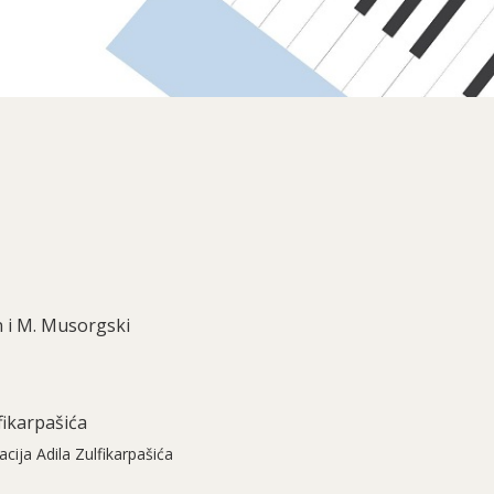
n i M. Musorgski
fikarpašića
cija Adila Zulfikarpašića