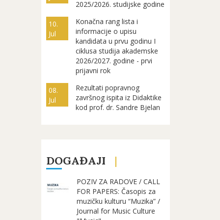
2025/2026. studijske godine
Konačna rang lista i
10.
informacije o upisu
Jul
kandidata u prvu godinu I
ciklusa studija akademske
2026/2027. godine - prvi
prijavni rok
Rezultati popravnog
08.
završnog ispita iz Didaktike
Jul
kod prof. dr. Sandre Bjelan
DOGAĐAJI
POZIV ZA RADOVE / CALL
FOR PAPERS: Časopis za
muzičku kulturu “Muzika” /
Journal for Music Culture