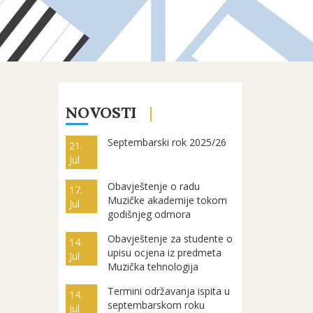
NOVOSTI
Septembarski rok 2025/26
21.
Jul
Obavještenje o radu
17.
Muzičke akademije tokom
Jul
godišnjeg odmora
Obavještenje za studente o
14.
upisu ocjena iz predmeta
Jul
Muzička tehnologija
Termini održavanja ispita u
14.
septembarskom roku
Jul