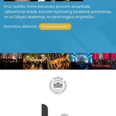
Kroz različite forme koncerata (koncerti ansambala,
cjelovečernji recitali, koncerti mješovitog karaktera) prezentiraju
se svi Odsjeci akademije, te njena bogata umjetnička i
koncertna aktivnost.
Koncertna sezona