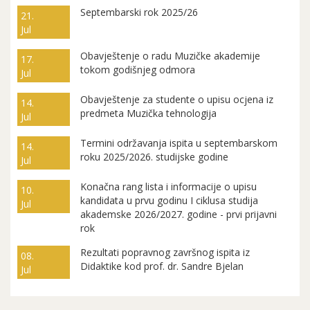
Septembarski rok 2025/26
21.
Jul
Obavještenje o radu Muzičke akademije
17.
tokom godišnjeg odmora
Jul
Obavještenje za studente o upisu ocjena iz
14.
predmeta Muzička tehnologija
Jul
Termini održavanja ispita u septembarskom
14.
roku 2025/2026. studijske godine
Jul
Konačna rang lista i informacije o upisu
10.
kandidata u prvu godinu I ciklusa studija
Jul
akademske 2026/2027. godine - prvi prijavni
rok
Rezultati popravnog završnog ispita iz
08.
Didaktike kod prof. dr. Sandre Bjelan
Jul