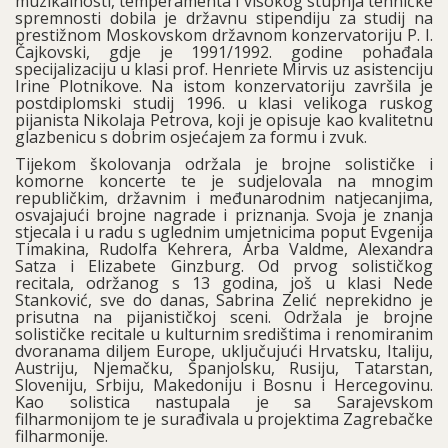
muzikalnosti, temperamenta i visokog stupnja tehničke
spremnosti dobila je državnu stipendiju za studij na
prestižnom Moskovskom državnom konzervatoriju P. I.
Čajkovski, gdje je 1991/1992. godine pohađala
specijalizaciju u klasi prof. Henriete Mirvis uz asistenciju
Irine Plotnikove. Na istom konzervatoriju završila je
postdiplomski studij 1996. u klasi velikoga ruskog
pijanista Nikolaja Petrova, koji je opisuje kao kvalitetnu
glazbenicu s dobrim osjećajem za formu i zvuk.
Tijekom školovanja održala je brojne solističke i
komorne koncerte te je sudjelovala na mnogim
republičkim, državnim i međunarodnim natjecanjima,
osvajajući brojne nagrade i priznanja. Svoja je znanja
stjecala i u radu s uglednim umjetnicima poput Evgenija
Timakina, Rudolfa Kehrera, Arba Valdme, Alexandra
Satza i Elizabete Ginzburg. Od prvog solističkog
recitala, održanog s 13 godina, još u klasi Nede
Stanković, sve do danas, Sabrina Zelić neprekidno je
prisutna na pijanističkoj sceni. Održala je brojne
solističke recitale u kulturnim središtima i renomiranim
dvoranama diljem Europe, uključujući Hrvatsku, Italiju,
Austriju, Njemačku, Španjolsku, Rusiju, Tatarstan,
Sloveniju, Srbiju, Makedoniju i Bosnu i Hercegovinu.
Kao solistica nastupala je sa Sarajevskom
filharmonijom te je surađivala u projektima Zagrebačke
filharmonije.