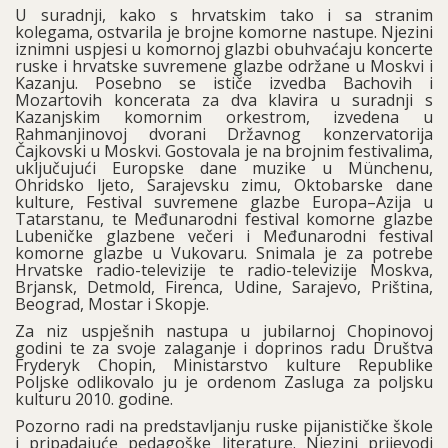
U suradnji, kako s hrvatskim tako i sa stranim
kolegama, ostvarila je brojne komorne nastupe. Njezini
iznimni uspjesi u komornoj glazbi obuhvaćaju koncerte
ruske i hrvatske suvremene glazbe održane u Moskvi i
Kazanju. Posebno se ističe izvedba Bachovih i
Mozartovih koncerata za dva klavira u suradnji s
Kazanjskim komornim orkestrom, izvedena u
Rahmanjinovoj dvorani Državnog konzervatorija
Čajkovski u Moskvi. Gostovala je na brojnim festivalima,
uključujući Europske dane muzike u Münchenu,
Ohridsko ljeto, Sarajevsku zimu, Oktobarske dane
kulture, Festival suvremene glazbe Europa–Azija u
Tatarstanu, te Međunarodni festival komorne glazbe
Lubeničke glazbene večeri i Međunarodni festival
komorne glazbe u Vukovaru. Snimala je za potrebe
Hrvatske radio-televizije te radio-televizije Moskva,
Brjansk, Detmold, Firenca, Udine, Sarajevo, Priština,
Beograd, Mostar i Skopje.
Za niz uspješnih nastupa u jubilarnoj Chopinovoj
godini te za svoje zalaganje i doprinos radu Društva
Fryderyk Chopin, Ministarstvo kulture Republike
Poljske odlikovalo ju je ordenom Zasluga za poljsku
kulturu 2010. godine.
Pozorno radi na predstavljanju ruske pijanističke škole
i pripadajuće pedagoške literature. Njezini prijevodi