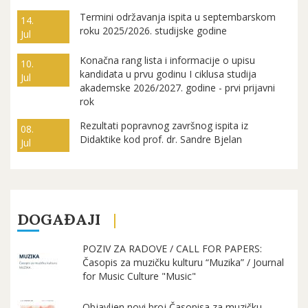
Termini održavanja ispita u septembarskom
14.
roku 2025/2026. studijske godine
Jul
Konačna rang lista i informacije o upisu
10.
kandidata u prvu godinu I ciklusa studija
Jul
akademske 2026/2027. godine - prvi prijavni
rok
Rezultati popravnog završnog ispita iz
08.
Didaktike kod prof. dr. Sandre Bjelan
Jul
DOGAĐAJI
POZIV ZA RADOVE / CALL FOR PAPERS:
Časopis za muzičku kulturu “Muzika” / Journal
for Music Culture "Music"
Objavljen novi broj Časopisa za muzičku