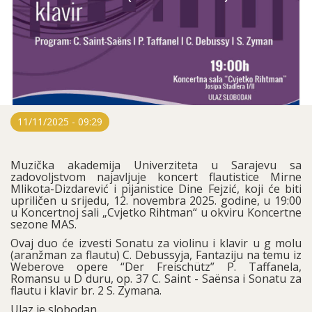
11/11/2025 - 09:29
Muzička akademija Univerziteta u Sarajevu sa
zadovoljstvom najavljuje koncert flautistice Mirne
Mlikota-Dizdarević i pijanistice Dine Fejzić, koji će biti
upriličen u srijedu, 12. novembra 2025. godine, u 19:00
u Koncertnoj sali „Cvjetko Rihtman“ u okviru Koncertne
sezone MAS.
Ovaj duo će izvesti Sonatu za violinu i klavir u g molu
(aranžman za flautu) C. Debussyja, Fantaziju na temu iz
Weberove opere “Der Freischütz” P. Taffanela,
Romansu u D duru, op. 37 C. Saint - Saënsa i Sonatu za
flautu i klavir br. 2 S. Zymana.
Ulaz je slobodan.