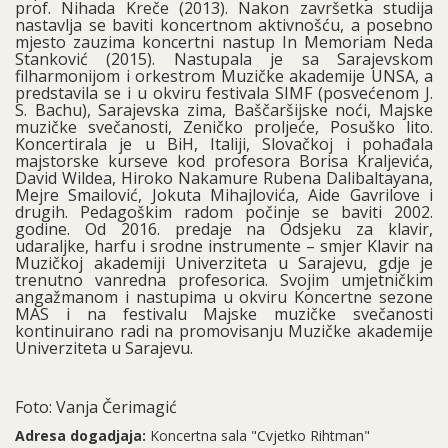
prof. Nihada Kreče (2013). Nakon završetka studija
nastavlja se baviti koncertnom aktivnošću, a posebno
mjesto zauzima koncertni nastup In Memoriam Neda
Stanković (2015). Nastupala je sa Sarajevskom
filharmonijom i orkestrom Muzičke akademije UNSA, a
predstavila se i u okviru festivala SIMF (posvećenom J.
S. Bachu), Sarajevska zima, Baščaršijske noći, Majske
muzičke svečanosti, Zeničko proljeće, Posuško lito.
Koncertirala je u BiH, Italiji, Slovačkoj i pohađala
majstorske kurseve kod profesora Borisa Kraljevića,
David Wildea, Hiroko Nakamure Rubena Dalibaltayana,
Mejre Smailović, Jokuta Mihajlovića, Aide Gavrilove i
drugih. Pedagoškim radom počinje se baviti 2002.
godine. Od 2016. predaje na Odsjeku za klavir,
udaraljke, harfu i srodne instrumente – smjer Klavir na
Muzičkoj akademiji Univerziteta u Sarajevu, gdje je
trenutno vanredna profesorica. Svojim umjetničkim
angažmanom i nastupima u okviru Koncertne sezone
MAS i na festivalu Majske muzičke svečanosti
kontinuirano radi na promovisanju Muzičke akademije
Univerziteta u Sarajevu.
Foto: Vanja Čerimagić
Adresa dogadjaja:
Koncertna sala "Cvjetko Rihtman"