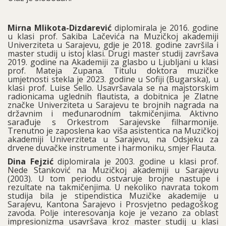
Mirna Mlikota-Dizdarević
diplomirala je 2016. godine
u klasi prof. Sakiba Lačevića na Muzičkoj akademiji
Univerziteta u Sarajevu, gdje je 2018. godine završila i
master studij u istoj klasi. Drugi master studij završava
2019. godine na Akademiji za glasbo u Ljubljani u klasi
prof. Mateja Zupana. Titulu doktora muzičke
umjetnosti stekla je 2023. godine u Sofiji (Bugarska), u
klasi prof. Luise Sello. Usavršavala se na majstorskim
radionicama uglednih flautista, a dobitnica je Zlatne
značke Univerziteta u Sarajevu te brojnih nagrada na
državnim i međunarodnim takmičenjima. Aktivno
sarađuje s Orkestrom Sarajevske filharmonije.
Trenutno je zaposlena kao viša asistentica na Muzičkoj
akademiji Univerziteta u Sarajevu, na Odsjeku za
drvene duvačke instrumente i harmoniku, smjer Flauta.
Dina Fejzić
diplomirala je 2003. godine u klasi prof.
Nede Stanković na Muzičkoj akademiji u Sarajevu
(2003). U tom periodu ostvaruje brojne nastupe i
rezultate na takmičenjima. U nekoliko navrata tokom
studija bila je stipendistica Muzičke akademije u
Sarajevu, Kantona Sarajevo i Prosvjetno pedagoškog
zavoda. Polje interesovanja koje je vezano za oblast
impresionizma usavršava kroz master studij u klasi