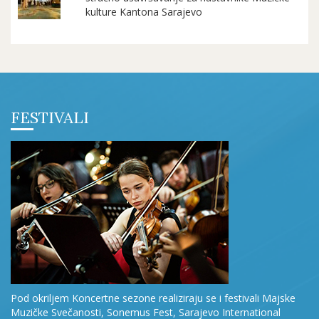
kulture Kantona Sarajevo
FESTIVALI
Pod okriljem Koncertne sezone realiziraju se i festivali Majske
Muzičke Svečanosti, Sonemus Fest, Sarajevo International