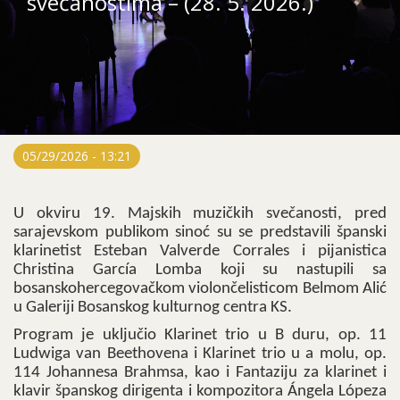
svečanostima – (28. 5. 2026.)
05/29/2026 - 13:21
U okviru 19. Majskih muzičkih svečanosti, pred
sarajevskom publikom sinoć su se predstavili španski
klarinetist Esteban Valverde Corrales i pijanistica
Christina García Lomba koji su nastupili sa
bosanskohercegovačkom violončelisticom Belmom Alić
u Galeriji Bosanskog kulturnog centra KS.
Program je uključio Klarinet trio u B duru, op. 11
Ludwiga van Beethovena i Klarinet trio u a molu, op.
114 Johannesa Brahmsa, kao i Fantaziju za klarinet i
klavir španskog dirigenta i kompozitora Ángela Lópeza