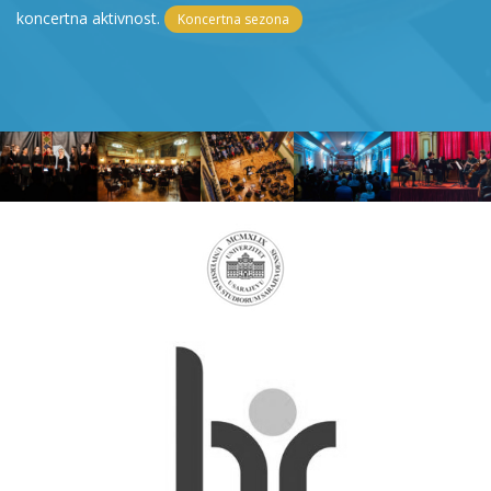
koncertna aktivnost.
Koncertna sezona