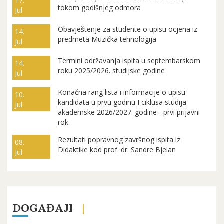
17.
tokom godišnjeg odmora
Jul
Obavještenje za studente o upisu ocjena iz
14.
predmeta Muzička tehnologija
Jul
Termini održavanja ispita u septembarskom
14.
roku 2025/2026. studijske godine
Jul
Konačna rang lista i informacije o upisu
10.
kandidata u prvu godinu I ciklusa studija
Jul
akademske 2026/2027. godine - prvi prijavni
rok
Rezultati popravnog završnog ispita iz
08.
Didaktike kod prof. dr. Sandre Bjelan
Jul
DOGAĐAJI