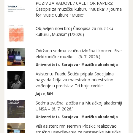
POZIV ZA RADOVE / CALL FOR PAPERS:
Časopis za muzičku kulturu “Muzika” / Journal
for Music Culture "Music"
Objavljen novi broj Časopisa za muzičku
kulturu „Muzika“ (1/2026)
Održana sedma zvučna izložba i koncert žive
elektroničke muzike – (6. 7. 2026.)
Univerzitet u Sarajevu - Muzička akademija
Asistentu Fuadu Šetiću pripala Specijalna
nagrada žirija za maestralno orkestralno
vođenje u predstavi Tri boje cvekle
Jajce, BiH
Sedma zvučna izložba na Muzičkoj akademiji
UNSA – (6. 7. 2026.)
Univerzitet u Sarajevu - Muzička akademija
Viši asistent mr. Nermin Ploskić realizovao
stručno usavršavanje za nastavnike Muzičke