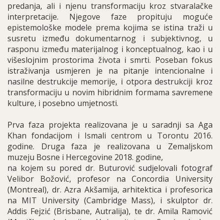
predanja, ali i njenu transformaciju kroz stvaralačke
interpretacije. Njegove faze propituju moguće
epistemološke modele prema kojima se istina traži u
susretu između dokumentarnog i subjektivnog, u
rasponu između materijalnog i konceptualnog, kao i u
višeslojnim prostorima života i smrti. Poseban fokus
istraživanja usmjeren je na pitanje intencionalne i
nasilne destrukcije memorije, i otpora destrukciji kroz
transformaciju u novim hibridnim formama savremene
kulture, i posebno umjetnosti.
Prva faza projekta realizovana je u saradnji sa Aga
Khan fondacijom i Ismali centrom u Torontu 2016.
godine. Druga faza je realizovana u Zemaljskom
muzeju Bosne i Hercegovine 2018. godine,
na kojem su pored dr. Buturović sudjelovali fotograf
Velibor Božović, profesor na Concordia University
(Montreal), dr. Azra Akšamija, arhitektica i profesorica
na MIT University (Cambridge Mass), i skulptor dr.
Addis Fejzić (Brisbane, Autralija), te dr. Amila Ramović