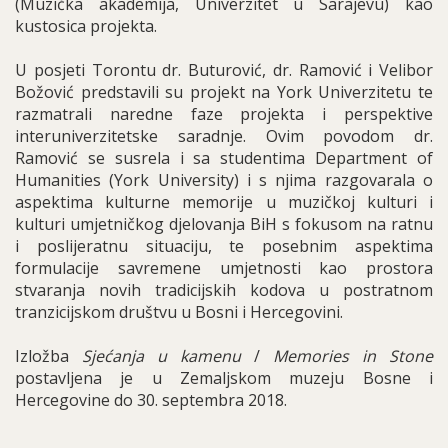
(Muzička akademija, Univerzitet u Sarajevu) kao
kustosica projekta.
U posjeti Torontu dr. Buturović, dr. Ramović i Velibor
Božović predstavili su projekt na York Univerzitetu te
razmatrali naredne faze projekta i perspektive
interuniverzitetske saradnje. Ovim povodom dr.
Ramović se susrela i sa studentima Department of
Humanities (York University) i s njima razgovarala o
aspektima kulturne memorije u muzičkoj kulturi i
kulturi umjetničkog djelovanja BiH s fokusom na ratnu
i poslijeratnu situaciju, te posebnim aspektima
formulacije savremene umjetnosti kao prostora
stvaranja novih tradicijskih kodova u postratnom
tranzicijskom društvu u Bosni i Hercegovini.
Izložba
Sjećanja u kamenu
/
Memories in Stone
postavljena je u Zemaljskom muzeju Bosne i
Hercegovine do 30. septembra 2018.